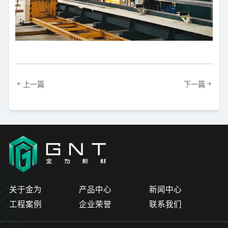
上一篇
下一篇
关于金为
产品中心
新闻中心
工程案例
企业荣誉
联系我们